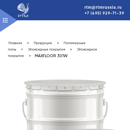
Перейти
rtm@rtmrussia.ru
к
+7 (495) 929-71-39
содержимому
>
>
Главная
Продукция
Полимерные
>
>
полы
Эпоксидные покрытия
Эпоксидное
>
MAXFLOOR 301W
покрытие