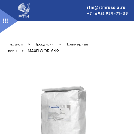
Перейти
rtm@rtmrussia.ru
к
+7 (495) 929-71-39
содержимому
>
>
Главная
Продукция
Полимерные
>
MAXFLOOR 669
полы